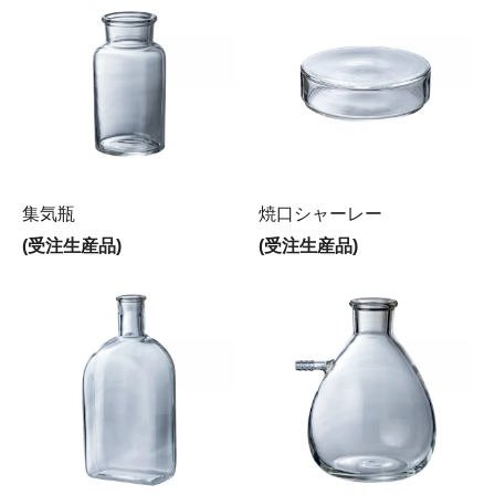
集気瓶
焼口シャーレー
(受注生産品)
(受注生産品)