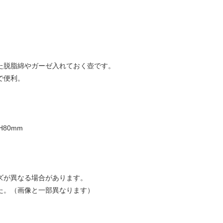
た脱脂綿やガーゼ入れておく壺です。
で便利。
H80mm
ズが異なる場合があります。
た。（画像と一部異なります）