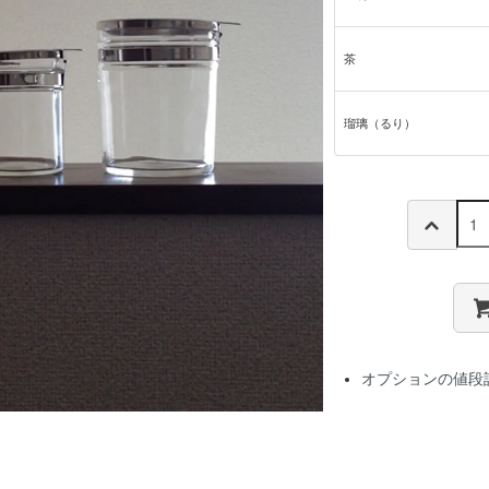
茶
瑠璃（るり）
オプションの値段